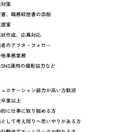
接対策
歴書、職務経歴書の添削
業提案
薦状作成、応募対応
職者のアフターフォロー
の他事務業務
SNS運用の撮影協力など
ミュニケーション能力が高い方歓迎
校卒業以上
動的に仕事に取り組める方
織として考え周りへ思いやりがある方
独行動せずチームワークが取れる方