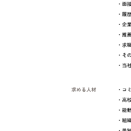
・面
・履
・企
・推
・求
・そ
・当社
求める人材
・コ
・高
・能
・組
・単