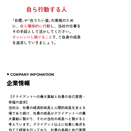
自ら行動する人
｢目標｣や｢在りたい姿｣の実現のため
に、
自ら積極的に行動
し、当社の仕事を
その手段として活かしてください。
チャレンジし続けること
で､ご自身の成長
を追求していきましょう。
⚫︎ CONPANY INFOMATION
企業情報
【クライアントへの最大貢献と社員の自己実現・
幸福の追求】
当社は、社員の経済的成長と人間的成長を支える
場であり続け、社員の成長がクライアントへの最
大貢献に繋がり、それが当社の成長へと繋がると
考えています。クライアント以上に社員に焦点を
当てて経営を行っており、社員の幸福と自己実現